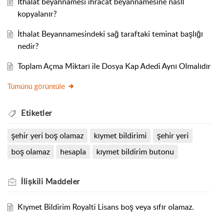
İthalat beyannamesi ihracat beyannamesine nasıl
kopyalanır?
İthalat Beyannamesindeki sağ taraftaki teminat başlığı
nedir?
Toplam Açma Miktarı ile Dosya Kap Adedi Aynı Olmalıdır
Tümünü görüntüle
Etiketler
şehir yeri boş olamaz
kıymet bildirimi
şehir yeri
boş olamaz
hesapla
kıymet bildirim butonu
İlişkili
Maddeler
Kıymet Bildirim Royalti Lisans boş veya sıfır olamaz.