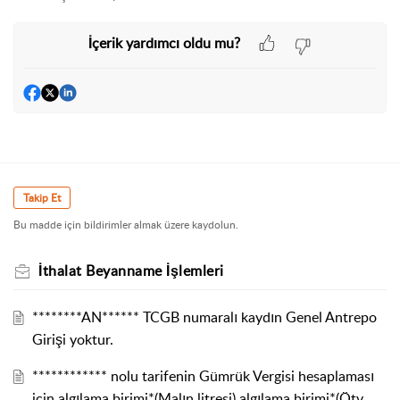
İçerik yardımcı oldu mu?
Takip Et
Bu madde için bildirimler almak üzere kaydolun.
İthalat Beyanname İşlemleri
********AN****** TCGB numaralı kaydın Genel Antrepo
Girişi yoktur.
************ nolu tarifenin Gümrük Vergisi hesaplaması
için algılama birimi*(Malın litresi),algılama birimi*(Ötv