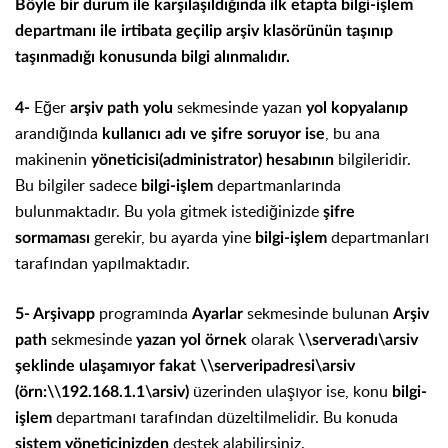
Böyle bir durum ile karşılaşıldığında ilk etapta bilgi-işlem
departmanı ile irtibata geçilip arşiv klasörünün taşınıp
taşınmadığı konusunda bilgi alınmalıdır.
Eğer
sekmesinde yazan
4-
arşiv path yolu
yol kopyalanıp
arandığında
, bu ana
kullanıcı adı ve şifre soruyor ise
makinenin
bilgileridir.
yöneticisi(administrator) hesabının
Bu bilgiler sadece
departmanlarında
bilgi-işlem
bulunmaktadır. Bu yola gitmek istediğinizde
şifre
gerekir, bu ayarda yine
departmanları
sormaması
bilgi-işlem
tarafından yapılmaktadır.
programında
sekmesinde bulunan
5- Arşivapp
Ayarlar
Arşiv
sekmesinde
olarak
path
yazan yol
örnek
\\serveradı\arsiv
şeklinde ulaşamıyor fakat \\serveripadresi\arsiv
üzerinden ulaşıyor ise, konu
(örn:\\192.168.1.1\arsiv)
bilgi-
departmanı tarafından düzeltilmelidir. Bu konuda
işlem
destek alabilirsiniz.
sistem yöneticinizden