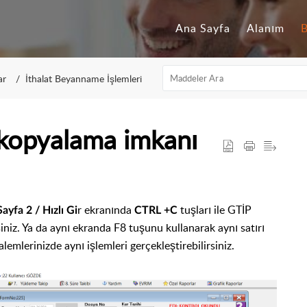
Ana Sayfa
Alanım
B
ar
İthalat Beyanname İşlemleri
kopyalama imkanı
r ekranında
tuşları ile GTİP
ayfa 2 / Hızlı Gi
CTRL +C
rsiniz. Ya da aynı ekranda F8 tuşunu kullanarak aynı satırı
lemlerinizde aynı işlemleri gerçekleştirebilirsiniz.