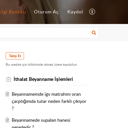
ilgi Bankası
Oturum Aç
Kaydol
Takip Et
Bu madde için bildirimler almak üzere kaydolun.
İthalat Beyanname İşlemleri
Beyannamemde igv matrahını oran
çarptığımda tutar neden farklı çıkıyor
?
Beyannamede supalan hanesi
nerededir ?