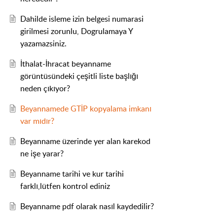
Dahilde isleme izin belgesi numarasi
girilmesi zorunlu, Dogrulamaya Y
yazamazsiniz.
İthalat-İhracat beyanname
görüntüsündeki çeşitli liste başlığı
neden çıkıyor?
Beyannamede GTİP kopyalama imkanı
var mıdır?
Beyanname üzerinde yer alan karekod
ne işe yarar?
Beyanname tarihi ve kur tarihi
farklı,lütfen kontrol ediniz
Beyanname pdf olarak nasıl kaydedilir?