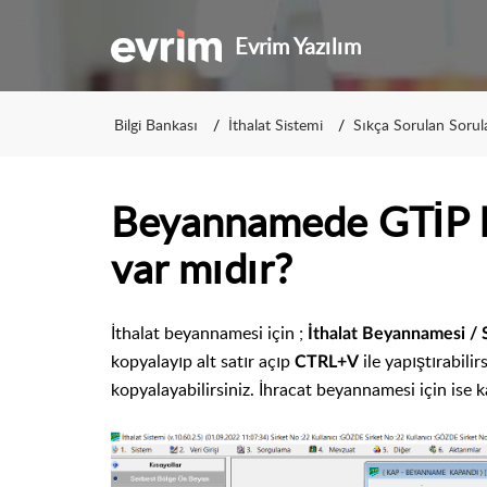
Evrim Yazılım
Bilgi Bankası
İthalat Sistemi
Sıkça Sorulan Sorul
Beyannamede GTİP 
var mıdır?
İthalat beyannamesi için ;
İthalat Beyannamesi / S
kopyalayıp alt satır açıp
ile yapıştırabili
CTRL+V
kopyalayabilirsiniz. İhracat beyannamesi için ise ka