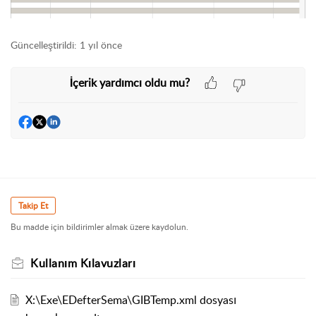
Güncelleştirildi:
1 yıl önce
İçerik yardımcı oldu mu?
Takip Et
Bu madde için bildirimler almak üzere kaydolun.
Kullanım Kılavuzları
X:\Exe\EDefterSema\GIBTemp.xml dosyası