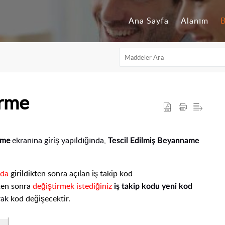
Ana Sayfa
Alanım
B
irme
irme
ekranına giriş yapıldığında,
Tescil Edilmiş Beyanname
nda
girildikten sonra açılan iş takip kod
ten sonra
değiştirmek istediğiniz
iş takip kodu yeni kod
rak
kod değişecektir.