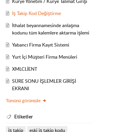
Kurye Yönetim / Kurye Talimat Girişi
İş Takip Kod Değiştirme
İthalat beyannamesinde anlaşma
kodunu tüm kalemlere aktarma işlemi
Yabancı Firma Kayıt Sistemi
Yurt İçi Müşteri Firma Menüleri
XMLCLİENT
SÜRE SONU İŞLEMLER GİRİŞİ
EKRANI
Tümünü görüntüle
Etiketler
i̇ş takip
eski iş takip kodu