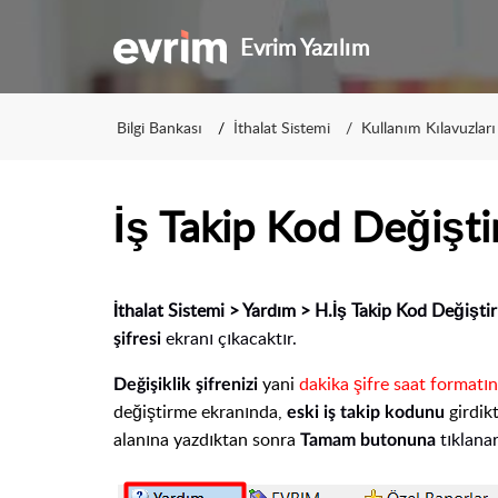
Evrim Yazılım
Bilgi Bankası
İthalat Sistemi
Kullanım Kılavuzları
İş Takip Kod Değişt
İthalat Sistemi > Yardım > H.İş Takip Kod Değişt
ekranı çıkacaktır.
şifresi
yani
dakika şifre saat formatı
Değişiklik şifrenizi
değiştirme
ekranında,
girdik
eski iş takip kodunu
alanına yazdıktan sonra
tıklana
Tamam butonuna