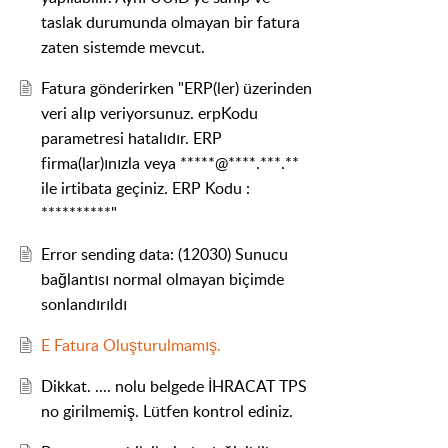
taslak durumunda olmayan bir fatura
zaten sistemde mevcut.
Fatura gönderirken "ERP(ler) üzerinden
veri alıp veriyorsunuz. erpKodu
parametresi hatalıdır. ERP
firma(lar)ınızla veya *****@****.***.**
ile irtibata geçiniz. ERP Kodu :
**********"
Error sending data: (12030) Sunucu
bağlantısı normal olmayan biçimde
sonlandırıldı
E Fatura Oluşturulmamış.
Dikkat. .... nolu belgede İHRACAT TPS
no girilmemiş. Lütfen kontrol ediniz.