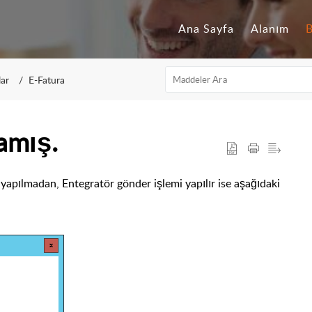
Ana Sayfa
Alanım
B
lar
E-Fatura
amış.
 yapılmadan, Entegratör gönder işlemi yapılır ise aşağıdaki