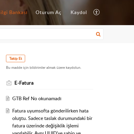
ilgi Bankası
Oturum Aç
Kaydol
Takip Et
Bu madde için bildirimler almak üzere kaydolun.
E-Fatura
GTB Ref No okunamadı
Fatura uyumsofta gönderilirken hata
oluştu. Sadece taslak durumundaki bir
fatura üzerinde değişiklik işlemi
yapılabilir. Aynı UUID'ye sahip ve