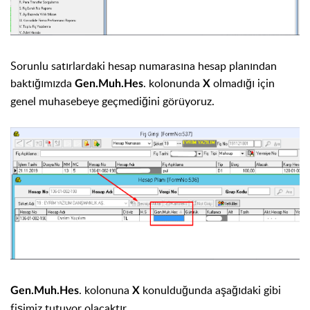
Sorunlu satırlardaki hesap numarasına hesap planından
baktığımızda
. kolonunda
olmadığı için
Gen.Muh.Hes
X
genel muhasebeye geçmediğini görüyoruz.
. kolonuna
konulduğunda aşağıdaki gibi
Gen.Muh.Hes
X
fişimiz tutuyor olacaktır.