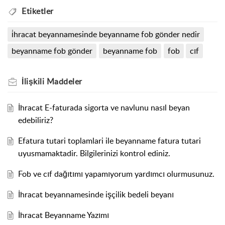
Etiketler
i̇hracat beyannamesinde beyanname fob gönder nedir
beyanname fob gönder
beyanname fob
fob
cıf
İlişkili
Maddeler
İhracat E-faturada sigorta ve navlunu nasıl beyan
edebiliriz?
Efatura tutari toplamlari ile beyanname fatura tutari
uyusmamaktadir. Bilgilerinizi kontrol ediniz.
Fob ve cıf dağıtımı yapamıyorum yardımcı olurmusunuz.
İhracat beyannamesinde işçilik bedeli beyanı
İhracat Beyanname Yazımı