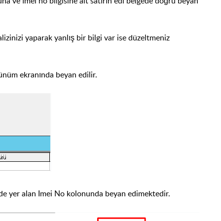
una ve ımei no bilgisine ait satırın edi belgede doğru beyan
lizinizi yaparak yanlış bir bilgi var ise düzeltmeniz
rünüm ekranında beyan edilir.
de yer alan Imei No kolonunda beyan edimektedir.