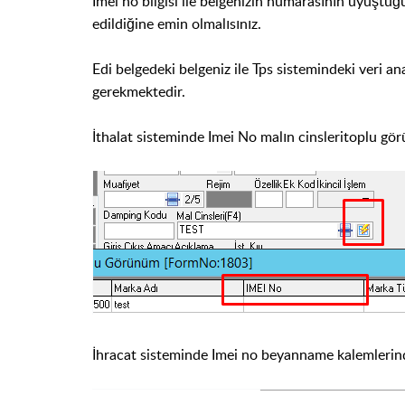
Imei no bilgisi ile belgenizin numarasının uyuştuğ
edildiğine emin olmalısınız.
Edi belgedeki belgeniz ile Tps sistemindeki veri ana
gerekmektedir.
İthalat sisteminde Imei No malın cinsleritoplu gö
İhracat sisteminde Imei no beyanname kalemlerin