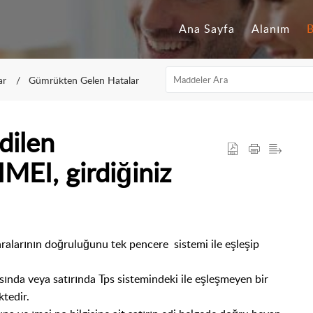
Ana Sayfa
Alanım
B
ar
Gümrükten Gelen Hatalar
dilen
IMEI, girdiğiniz
aralarının doğruluğunu tek pencere sistemi ile eşleşip
sında veya satırında Tps sistemindeki ile eşleşmeyen bir
tedir.