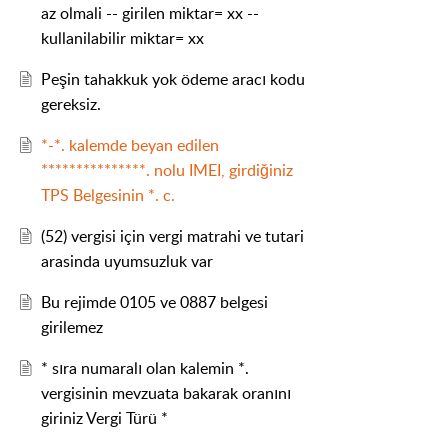
az olmali -- girilen miktar= xx --
kullanilabilir miktar= xx
Peşin tahakkuk yok ödeme aracı kodu
gereksiz.
*-*. kalemde beyan edilen
***************. nolu IMEI, girdiğiniz
TPS Belgesinin *. c.
(52) vergisi için vergi matrahi ve tutari
arasinda uyumsuzluk var
Bu rejimde 0105 ve 0887 belgesi
girilemez
* sıra numaralı olan kalemin *.
vergisinin mevzuata bakarak oranını
giriniz Vergi Türü *