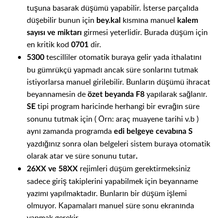
tuşuna basarak düşümü yapabilir. İsterse parçalıda
düşebilir bunun için
kısmına manuel
bey.kal
kalem
girmesi yeterlidir. Burada düşüm için
sayısı ve miktarı
en kritik kod
dir.
0701
tescilliler otomatik buraya gelir yada ithalatını
5300
bu gümrükçü yapmadı ancak süre sonlarını tutmak
istiyorlarsa manuel girilebilir. Bunların düşümü ihracat
beyannamesin de
yapılarak sağlanır.
özet beyanda F8
tipi program haricinde herhangi bir evrağın süre
SE
sonunu tutmak için ( Örn: araç muayene tarihi v.b )
aynı zamanda programda
edi belgeye cevabına
S
yazdığınız sonra olan belgeleri sistem buraya otomatik
olarak atar ve süre sonunu tutar
.
rejimleri düşüm gerektirmeksiniz
26XX ve 58XX
sadece giriş takiplerini yapabilmek için beyanname
yazımı yapılmaktadır. Bunların bir düşüm işlemi
olmuyor. Kapamaları manuel süre sonu ekranında
yapmak gerekir.