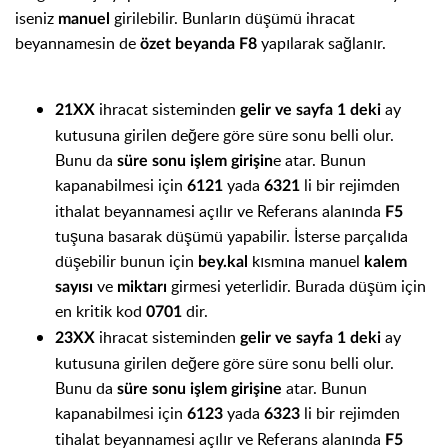
iseniz
girilebilir. Bunların düşümü ihracat
manuel
beyannamesin de
yapılarak sağlanır.
özet beyanda
F8
ihracat sisteminden
ay
21XX
gelir ve sayfa 1 deki
kutusuna girilen değere göre süre sonu belli olur.
Bunu da
e atar. Bunun
süre sonu işlem girişin
kapanabilmesi için
yada
li bir rejimden
6121
6321
ithalat beyannamesi açılır ve Referans alanında
F5
tuşuna basarak düşümü yapabilir. İsterse parçalıda
düşebilir bunun için
kısmına manuel
bey.kal
kalem
ve
girmesi yeterlidir. Burada düşüm için
sayısı
miktarı
en kritik kod
dir.
0701
ihracat sisteminden
ay
23XX
gelir ve sayfa 1 deki
kutusuna girilen değere göre süre sonu belli olur.
Bunu da
atar. Bunun
süre sonu işlem girişine
kapanabilmesi için
yada
li bir rejimden
6123
6323
tihalat beyannamesi açılır ve Referans alanında
F5