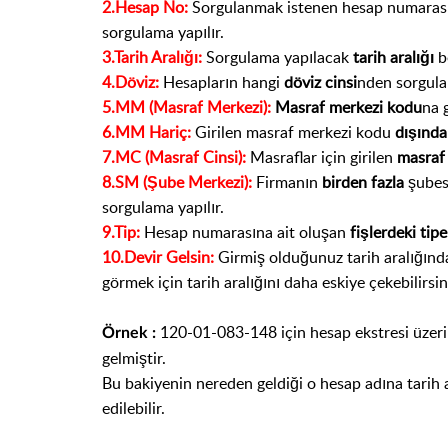
2.Hesap No:
Sorgulanmak istenen hesap numaras
sorgulama yapılır.
3.Tarih Aralığı:
Sorgulama yapılacak
tarih aralığı
be
4.Döviz:
Hesapların hangi
döviz cinsi
nden sorgulan
5.MM (Masraf Merkezi):
Masraf merkezi kodu
na g
6.MM Hariç:
Girilen masraf merkezi kodu
dışında
7.MC (Masraf Cinsi):
Masraflar için girilen
masraf
8.SM (Şube Merkezi):
Firmanın
birden fazla
şubesi
sorgulama yapılır.
9.Tip:
Hesap numarasına ait oluşan
fişlerdeki tipe
10.Devir Gelsin:
Girmiş olduğunuz tarih aralığından
görmek için tarih aralığını daha eskiye çekebilirsini
120-01-083-148 için hesap ekstresi üzeri
Örnek :
gelmiştir.
Bu bakiyenin nereden geldiği o hesap adına tarih 
edilebilir.