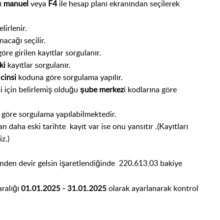
ı
manuel
veya
F4
ile hesap planı ekranından seçilerek
lirlenir.
acağı seçilir.
öre girilen kayıtlar sorgulanır.
ki
kayıtlar sorgulanır.
 cinsi
koduna göre sorgulama yapılır.
 için belirlemiş olduğu
şube merkez
i kodlarına göre
göre sorgulama yapılabilmektedir.
 daha eski tarihte kayıt var ise onu yansıtır .(Kayıtları
z.)
nden devir gelsin işaretlendiğinde 220.613,03 bakiye
aralığı
olarak ayarlanarak kontrol
01.01.2025 - 31.01.2025