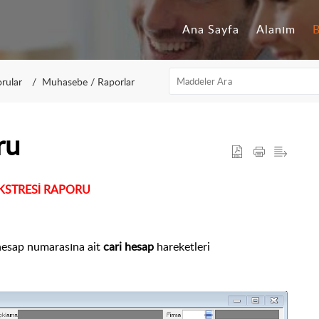
Ana Sayfa
Alanım
B
orular
Muhasebe / Raporlar
ru
KSTRESİ RAPORU
hesap numarasına ait
cari hesap
hareketleri