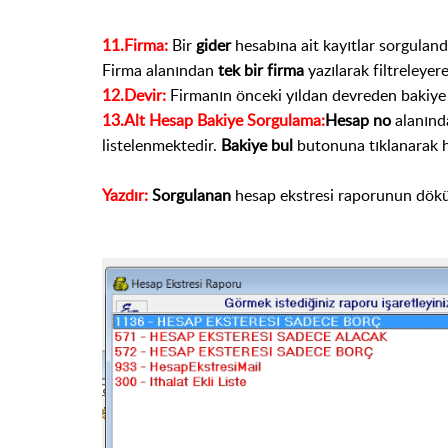
11.Firma:
Bir
gider
hesabına ait kayıtlar sorgulan
Firma alanından
tek bir firma
yazılarak filtreleyer
12.Devir:
Firmanın önceki yıldan devreden bakiye
13.Alt Hesap Bakiye Sorgulama:
Hesap no
alanınd
listelenmektedir.
Bakiye bul
butonuna tıklanarak 
Yazdır:
Sorgulanan
hesap ekstresi raporunun dökü