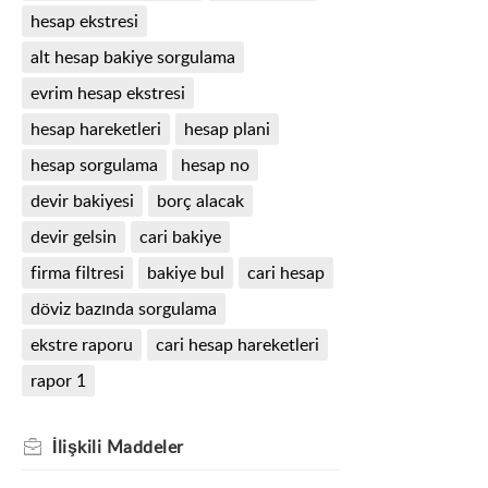
hesap ekstresi
alt hesap bakiye sorgulama
evrim hesap ekstresi
hesap hareketleri
hesap plani
hesap sorgulama
hesap no
devir bakiyesi
borç alacak
devir gelsin
cari bakiye
firma filtresi
bakiye bul
cari hesap
döviz bazında sorgulama
ekstre raporu
cari hesap hareketleri
rapor 1
İlişkili
Maddeler