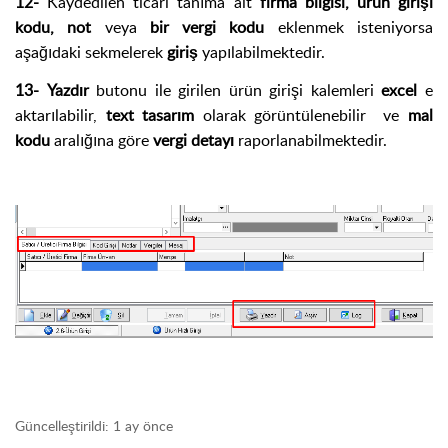
12-
Kaydedilen ticari tanıma ait
firma bilgisi, ürün girişi
kodu, not
veya
bir vergi kodu
eklenmek isteniyorsa
aşağıdaki sekmelerek
giriş
yapılabilmektedir.
13- Yazdır
butonu ile girilen ürün girişi kalemleri
excel
e
aktarılabilir,
text tasarım
olarak görüntülenebilir ve
mal
kodu
aralığına göre
vergi detayı
raporlanabilmektedir.
Güncelleştirildi:
1 ay önce