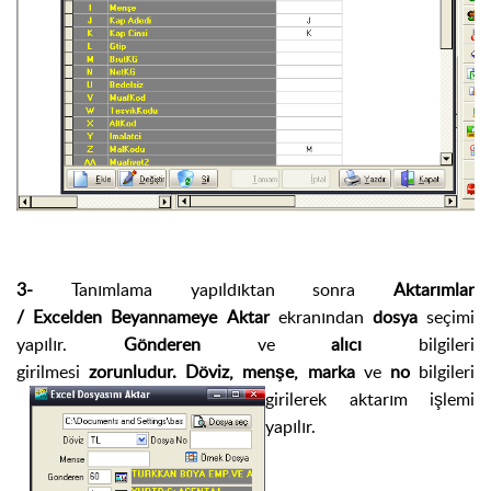
3-
Tanımlama yapıldıktan sonra
Aktarımlar
/ Excelden Beyannameye Aktar
ekranından
dosya
seçimi
yapılır.
Gönderen
ve
alıcı
bilgileri
girilmesi
zorunludur.
Döviz, menşe, marka
ve
no
bi
lgileri
girilerek aktarım işlemi
yapılır.